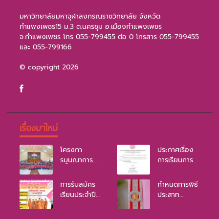
มหาวิทยาลัยมหาจุฬาลงกรณราชวิทยาลัย จังหวัด
กำแพงเพชร15 ม.3 ต.นครชุม อ.เมืองกำแพงเพชร
จ.กำแพงเพชร โทร 055-799455 ต่อ 0 โทรสาร 055-799455
และ 055-799166
© copyright 2026
เรื่องมาใหม่
โครงกา
ประกาศเรื่อง
รบูนณาการ
การเรียนการ
หลักพุทธธรรม
สอนเป็นแบบ
ประจำปี 2569
ออนไลน์
การรับสมัคร
กำหนดการพิธี
เรียนประจำปี
ประสาท
การศึกษา
ปริญญา มจร
2569
ปี 2568