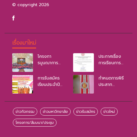
© copyright 2026
เรื่องมาใหม่
โครงกา
ประกาศเรื่อง
รบูนณาการ
การเรียนการ
หลักพุทธธรรม
สอนเป็นแบบ
ประจำปี 2569
ออนไลน์
การรับสมัคร
กำหนดการพิธี
เรียนประจำปี
ประสาท
การศึกษา
ปริญญา มจร
2569
ปี 2568
ข่าวกิจกรรม
ข่าวมหาวิทยาลัย
ข่าวรับสมัคร
ข่าวใหม่
โครงการ/สัมมนา/ประชุม