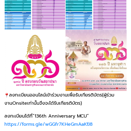
ลงทะเบียนออนไลน์เข้าร่วมงานเพื่อรับเกียรติบัตร(ผู้ร่วม
งานOnsiteเท่านัันจึงจะได้รับเกียรติบัตร)
ลงทะเบียนได้ที่”136th Anniversary MCU”
https://forms.gle/wGGfr7KHeGmAaKfJ8