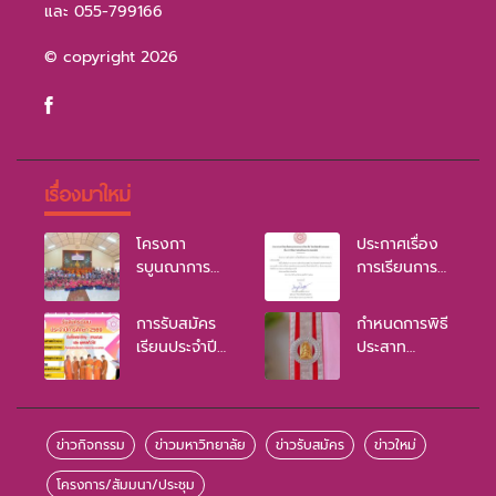
และ 055-799166
© copyright 2026
เรื่องมาใหม่
โครงกา
ประกาศเรื่อง
รบูนณาการ
การเรียนการ
หลักพุทธธรรม
สอนเป็นแบบ
ประจำปี 2569
ออนไลน์
การรับสมัคร
กำหนดการพิธี
เรียนประจำปี
ประสาท
การศึกษา
ปริญญา มจร
2569
ปี 2568
ข่าวกิจกรรม
ข่าวมหาวิทยาลัย
ข่าวรับสมัคร
ข่าวใหม่
โครงการ/สัมมนา/ประชุม