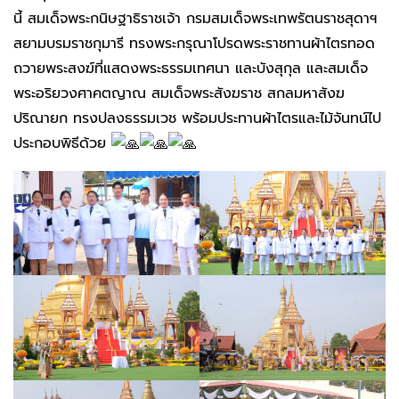
นี้ สมเด็จพระกนิษฐาธิราชเจ้า กรมสมเด็จพระเทพรัตนราชสุดาฯ
สยามบรมราชกุมารี ทรงพระกรุณาโปรดพระราชทานผ้าไตรทอด
ถวายพระสงฆ์ที่แสดงพระธรรมเทศนา และบังสุกุล และสมเด็จ
พระอริยวงศาคตญาณ สมเด็จพระสังฆราช สกลมหาสังฆ
ปริณายก ทรงปลงธรรมเวช พร้อมประทานผ้าไตรและไม้จันทน์ไป
ประกอบพิธีด้วย