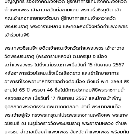
ปัญญากร รองเจ้าคณะจังหวัด ผู้รักษาการแทนเจ้าคณะจังหวัด
กำแพงเพชร เจ้าอาวาสวัดบ่อสามแสน พระเมธีวชิรภูษิต เจ้า
คณะอำเภอทรายทองวัฒนา ผู้รักษาการแทนเจ้าอาวาสวัด
พระบรมธาตุ พระอารามหลาง และคณะสงฆ์จังหวัดกำแพงเพชร
เข้าร่วมในพิธี
พระเทพวชิรเมธีฯ อดีตเจ้าคณะจังหวัดกำแพงเพชร เจ้าอาวาส
วัดพระบรมธาตุ (พระอารามหลวง) ต.นครชุม อ.เมือง
จ.กำแพงเพชร ได้ถึงแก่มรณภาพเมื่อวันที่ 15 กันยายน 2567
หลังอาพาธด้วยโรคมะเร็งเม็ดเลือดขาว และเข้ารักษาอาการ
อาพาธที่โรงพยาบาลศิริราชอย่างต่อเนื่อง ตั้งแต่ พ.ศ. 2563 สิริ
อายุได้ 65 ปี พรรษา 46 ซึ่งได้มีการประกอบพิธีพระราชทานน้ำ
หลวงสรงศพ เมื่อวันที่ 17 กันยายน 2567 และมีการบำเพ็ญ
กุศลสวดพระอภิธรรมศพมาโดยตลอด บัดนี้ พระบาทสมเด็จ
พระเจ้าอยู่หัว ทรงพระกรุณาโปรดพระราชทานเพลิงศพ พระเทพ
วชิรเมธี ณ เมรุชั่วคราววัดพระบรมธาตุ พระอารามหลวง ตำบล
นครชุม อำเภอเมืองกำแพงเพชร จังหวัดกำแพงเพชร พร้อมกัน