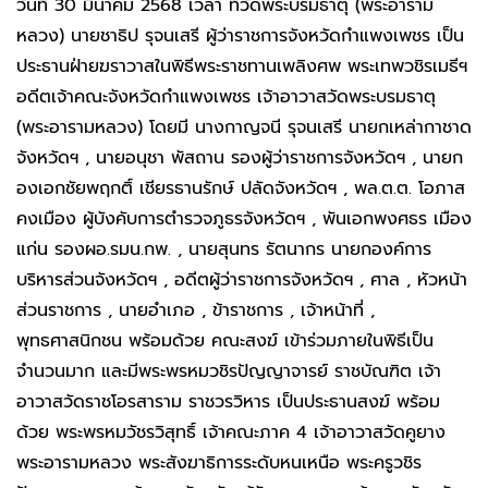
วันที่ 30 มีนาคม 2568 เวลา ที่วัดพระบรมธาตุ (พระอาราม
หลวง) นายชาธิป รุจนเสรี ผู้ว่าราชการจังหวัดกำแพงเพชร เป็น
ประธานฝ่ายฆราวาสในพิธีพระราชทานเพลิงศพ พระเทพวชิรเมธีฯ
อดีตเจ้าคณะจังหวัดกำแพงเพชร เจ้าอาวาสวัดพระบรมธาตุ
(พระอารามหลวง) โดยมี นางกาญจนี รุจนเสรี นายกเหล่ากาชาด
จังหวัดฯ , นายอนุชา พัสถาน รองผู้ว่าราชการจังหวัดฯ , นายก
องเอกชัยพฤกติ์ เชียรธานรักษ์ ปลัดจังหวัดฯ , พล.ต.ต. โอภาส
คงเมือง ผู้บังคับการตํารวจภูธรจังหวัดฯ , พันเอกพงศธร เมือง
แก่น รองผอ.รมน.กพ. , นายสุนทร รัตนากร นายกองค์การ
บริหารส่วนจังหวัดฯ , อดีตผู้ว่าราชการจังหวัดฯ , ศาล , หัวหน้า
ส่วนราชการ , นายอำเภอ , ข้าราชการ , เจ้าหน้าที่ ,
พุทธศาสนิกชน พร้อมด้วย คณะสงฆ์ เข้าร่วมภายในพิธีเป็น
จำนวนมาก และมีพระพรหมวชิรปัญญาจารย์ ราชบัณฑิต เจ้า
อาวาสวัดราชโอรสาราม ราชวรวิหาร เป็นประธานสงฆ์ พร้อม
ด้วย พระพรหมวัชรวิสุทธิ์ เจ้าคณะภาค 4 เจ้าอาวาสวัดคูยาง
พระอารามหลวง พระสังฆาธิการระดับหนเหนือ พระครูวชิร